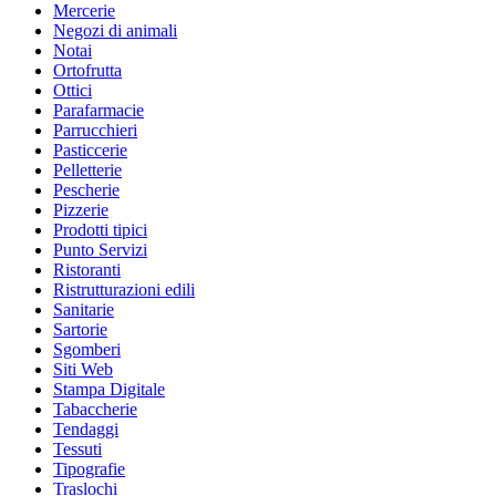
Mercerie
Negozi di animali
Notai
Ortofrutta
Ottici
Parafarmacie
Parrucchieri
Pasticcerie
Pelletterie
Pescherie
Pizzerie
Prodotti tipici
Punto Servizi
Ristoranti
Ristrutturazioni edili
Sanitarie
Sartorie
Sgomberi
Siti Web
Stampa Digitale
Tabaccherie
Tendaggi
Tessuti
Tipografie
Traslochi