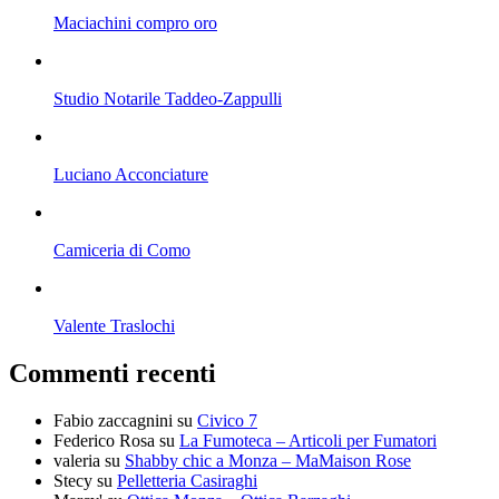
Maciachini compro oro
Studio Notarile Taddeo-Zappulli
Luciano Acconciature
Camiceria di Como
Valente Traslochi
Commenti recenti
Fabio zaccagnini
su
Civico 7
Federico Rosa
su
La Fumoteca – Articoli per Fumatori
valeria
su
Shabby chic a Monza – MaMaison Rose
Stecy
su
Pelletteria Casiraghi