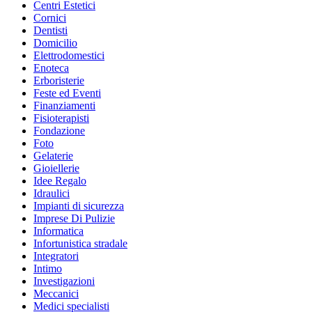
Centri Estetici
Cornici
Dentisti
Domicilio
Elettrodomestici
Enoteca
Erboristerie
Feste ed Eventi
Finanziamenti
Fisioterapisti
Fondazione
Foto
Gelaterie
Gioiellerie
Idee Regalo
Idraulici
Impianti di sicurezza
Imprese Di Pulizie
Informatica
Infortunistica stradale
Integratori
Intimo
Investigazioni
Meccanici
Medici specialisti