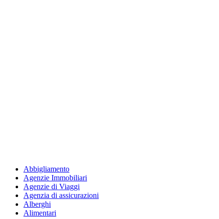
Abbigliamento
Agenzie Immobiliari
Agenzie di Viaggi
Agenzia di assicurazioni
Alberghi
Alimentari