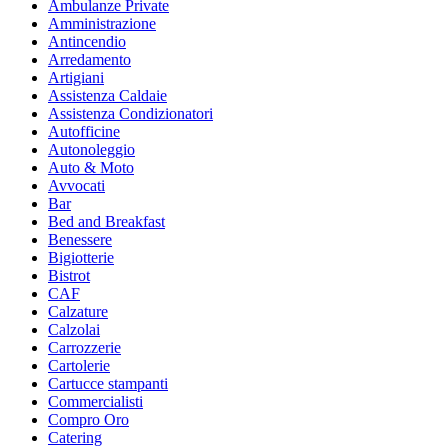
Ambulanze Private
Amministrazione
Antincendio
Arredamento
Artigiani
Assistenza Caldaie
Assistenza Condizionatori
Autofficine
Autonoleggio
Auto & Moto
Avvocati
Bar
Bed and Breakfast
Benessere
Bigiotterie
Bistrot
CAF
Calzature
Calzolai
Carrozzerie
Cartolerie
Cartucce stampanti
Commercialisti
Compro Oro
Catering