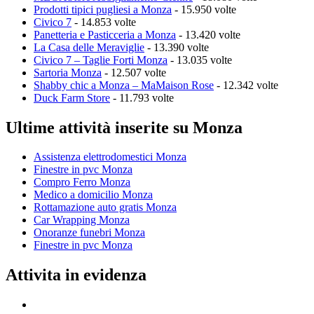
Prodotti tipici pugliesi a Monza
- 15.950 volte
Civico 7
- 14.853 volte
Panetteria e Pasticceria a Monza
- 13.420 volte
La Casa delle Meraviglie
- 13.390 volte
Civico 7 – Taglie Forti Monza
- 13.035 volte
Sartoria Monza
- 12.507 volte
Shabby chic a Monza – MaMaison Rose
- 12.342 volte
Duck Farm Store
- 11.793 volte
Ultime attività inserite su Monza
Assistenza elettrodomestici Monza
Finestre in pvc Monza
Compro Ferro Monza
Medico a domicilio Monza
Rottamazione auto gratis Monza
Car Wrapping Monza
Onoranze funebri Monza
Finestre in pvc Monza
Attivita in evidenza