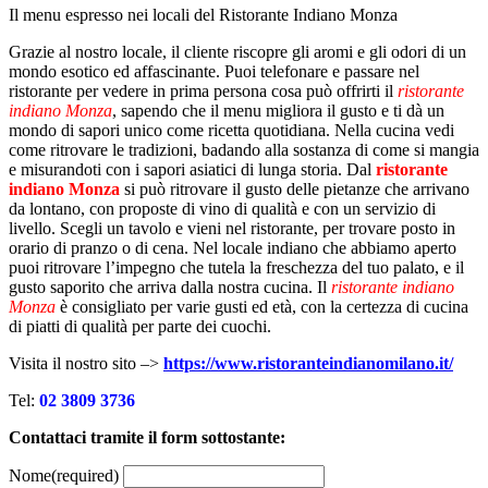
Il menu espresso nei locali del Ristorante Indiano Monza
Grazie al nostro locale, il cliente riscopre gli aromi e gli odori di un
mondo esotico ed affascinante. Puoi telefonare e passare nel
ristorante per vedere in prima persona cosa può offrirti il
ristorante
indiano Monza
, sapendo che il menu migliora il gusto e ti dà un
mondo di sapori unico come ricetta quotidiana. Nella cucina vedi
come ritrovare le tradizioni, badando alla sostanza di come si mangia
e misurandoti con i sapori asiatici di lunga storia. Dal
ristorante
indiano Monza
si può ritrovare il gusto delle pietanze che arrivano
da lontano, con proposte di vino di qualità e con un servizio di
livello. Scegli un tavolo e vieni nel ristorante, per trovare posto in
orario di pranzo o di cena. Nel locale indiano che abbiamo aperto
puoi ritrovare l’impegno che tutela la freschezza del tuo palato, e il
gusto saporito che arriva dalla nostra cucina. Il
ristorante indiano
Monza
è consigliato per varie gusti ed età, con la certezza di cucina
di piatti di qualità per parte dei cuochi.
Visita il nostro sito –>
https://www.ristoranteindianomilano.it/
Tel:
02 3809 3736
Contattaci tramite il form sottostante:
Nome
(required)