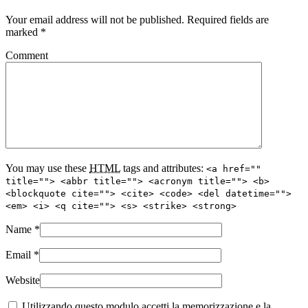
Your email address will not be published. Required fields are
marked
*
Comment
You may use these
HTML
tags and attributes:
<a href=""
title=""> <abbr title=""> <acronym title=""> <b>
<blockquote cite=""> <cite> <code> <del datetime="">
<em> <i> <q cite=""> <s> <strike> <strong>
Name
*
Email
*
Website
Utilizzando questo modulo accetti la memorizzazione e la