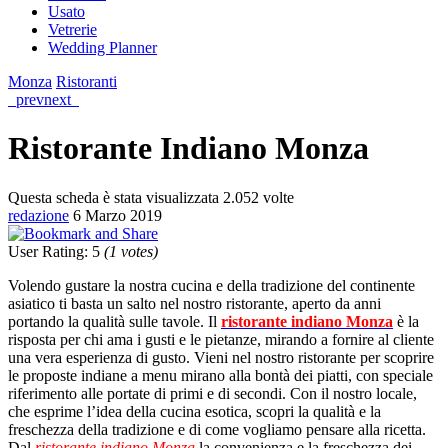
Usato
Vetrerie
Wedding Planner
Monza
Ristoranti
prev
next
Ristorante Indiano Monza
Questa scheda è stata visualizzata 2.052 volte
redazione
6 Marzo 2019
User Rating
:
5
(
1
votes)
Volendo gustare la nostra cucina e della tradizione del continente
asiatico ti basta un salto nel nostro ristorante, aperto da anni
portando la qualità sulle tavole. Il
ristorante indiano Monza
è la
risposta per chi ama i gusti e le pietanze, mirando a fornire al cliente
una vera esperienza di gusto. Vieni nel nostro ristorante per scoprire
le proposte indiane a menu mirano alla bontà dei piatti, con speciale
riferimento alle portate di primi e di secondi. Con il nostro locale,
che esprime l’idea della cucina esotica, scopri la qualità e la
freschezza della tradizione e di come vogliamo pensare alla ricetta.
Dal
ristorante indiano Monza
la convenienza e la freschezza dei