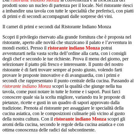
prodotti sono un nucleo di partenza per il locale. Nel ristorante riesci
a imbandire una tavola con tutte le specialità che preferisci, con piatti
di primi e di secondi accompagnati dalle sorprese dei vini.
Il carnet di primi e secondi dal Ristorante Indiano Monza
Scopri il privilegio riservato alla grande fornitura che è proposta nel
ristorante, aperto alle novità che stuzzicano il palato e l’avventura in
mondi esotici. Presso il
ristorante indiano Monza
potrai
avventurarti nella vasta scelta dell’ordine alla carta, con i consigli
degli chef e secondo le tue richieste. Prova il menu del giorno, per
selezionare il piatto più fresco e interessante. Il punto del nostro
ristorante è di farti trovare sempre al posto giusto, volendo farti
provare le proposte innovative e di avanguardia, con i primi e
secondi che rappresentano il punto centrale della cucina. Passando al
ristorante indiano Monza
scopri la qualità che giunge nella tua
tavola, come puoi notare in tutte le forme e i sapori. Puoi farci
conoscere quale sia la scelta migliore, variando tra le proposte di
pietanze, ricette e gusti in un quadro di sapori approvato dalla
tradizione. Prenota al ristorante per assaggiare le specialità della
cucina asiatica, con le composizioni culinarie più vicino al gusto
della nostra cultura. Con il
ristorante indiano Monza
scopri gli
aromi della cucina, secondo le regole della cucina asiatica e con
ottima conoscenza delle radici dal subcontinente.