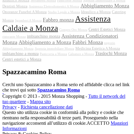
Idraulico Monza
Serramenti Monza
Pasticcerie Monza
Agenzie Immobiliare a Monza
Abbigliamento Monza
Dentisti Monza
Assistenza Elettrodomestici A Monza
Onoranze Funebri A Monza
Idraulico a Monza
Catering
Studio Legale a Monza
Assistenza
Fabbro monza
Monza
Sgomberi A Monza
Caldaie a Monza
Centri Estetici Monza
Compro Oro Monza
Assistenza Condizionatori
imbianchino monza
ristorante Monza
Monza
Abbigliamento a Monza
Fabbri Monza
negozio
Medicina Estetica A Monza
Abbigliamento Monza
Agenzia immobiliare Monza
Traslochi Monza
imbianchino a monza
Pasticceria a Monza
Calzature a Monza
Centri estetici a Monza
Spazzacamino Roma
Cerchi uno Spazzacamino a Roma serio ed affidabile clicca nel link
che trovi qui sotto
Spazzacamino Roma
booi casino
Copyright © 2013 - 2015 Monza Shopping -
Tutto il network del
토
tuo quartiere
-
Mappa sito
토
Privacy
-
Richiesta cancellazione dati
사
Questo sito utilizza cookie in conformità alla policy e cookie che
이
rientrano nella responsabilità di terze parti. Proseguendo nella
트
navigazione acconsenti all’utilizzo di cookie.
ACCETTO
Maggiori
추
Informazioni
Privacy & Cookies Policy