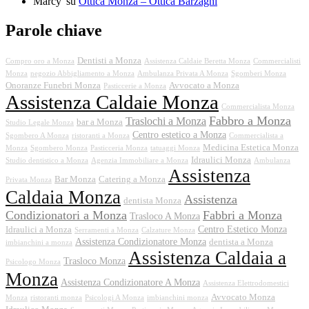
Marcy'
su
Ottica Monza – Ottica Barzaghi
Parole chiave
Dentisti a Monza
Compro oro a Monza
Assistenza Caldaie Beretta Monza
Commercialisti
Monza
negozio Abbigliamento a Monza
Ambulanza Privata A Monza
Sgomberi Monza
Onoranze Funebri Monza
Avvocato a Monza
Pasticcerie a Monza
Assistenza Caldaie Monza
Commercialista Monza
Fabbro a Monza
Traslochi a Monza
bar a Monza
Studio Legale Monza
Centro estetico a Monza
Sgombero A Monza
ristoranti a Monza
Commercialista a
Medicina Estetica Monza
Monza
Sgombero Monza
Pasticceria Monza
tatuaggi Monza
Idraulici Monza
Studio dentistico a Monza
Agenzia Immobiliare a Monza
Ambulanza
Assistenza
Bar Monza
Catering a Monza
Privata Monza
Caldaia Monza
Assistenza
dentista Monza
Condizionatori a Monza
Fabbri a Monza
Trasloco A Monza
Centro Estetico Monza
Idraulici a Monza
Serramenti a Monza
Calzature Monza
Assistenza Condizionatore Monza
dentista a Monza
imbianchini a monza
Assistenza Caldaia a
Trasloco Monza
Psicologo Monza
Monza
Assistenza Condizionatore A Monza
Assistenza Elettrodomestici
Avvocato Monza
Monza
ristoranti monza
Psicologi A Monza
imbianchini monza